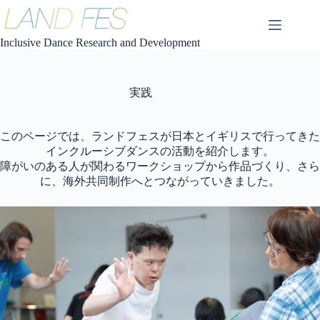
コ
ン
テ
Inclusive Dance Research and Development
ン
ツ
へ
実践
ス
キ
ッ
このページでは、ランドフェスが日本とイギリスで行ってきた
プ
インクルーシブダンスの活動を紹介します。
障がいのある人が関わるワークショップから作品づくり、さら
に、海外共同制作へとつながっていきました。